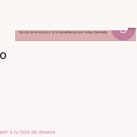
¿Quieres ver tu producto en vivo?
Da clic en el icono y te lo enseñamos por vídeo llamada.
ro
dir a tu lista de deseos